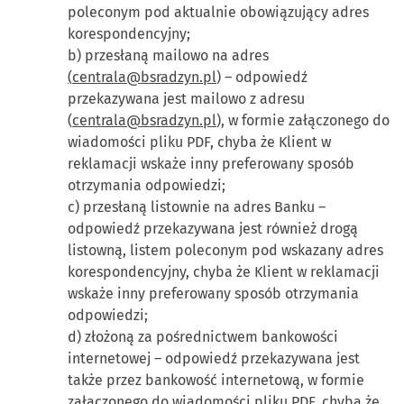
poleconym pod aktualnie obowiązujący adres
korespondencyjny;
b) przesłaną mailowo na adres
(
centrala@bsradzyn.pl
) – odpowiedź
przekazywana jest mailowo z adresu
(
centrala@bsradzyn.pl
), w formie załączonego do
wiadomości pliku PDF, chyba że Klient w
reklamacji wskaże inny preferowany sposób
otrzymania odpowiedzi;
c) przesłaną listownie na adres Banku –
odpowiedź przekazywana jest również drogą
listowną, listem poleconym pod wskazany adres
korespondencyjny, chyba że Klient w reklamacji
wskaże inny preferowany sposób otrzymania
odpowiedzi;
d) złożoną za pośrednictwem bankowości
internetowej – odpowiedź przekazywana jest
także przez bankowość internetową, w formie
załączonego do wiadomości pliku PDF, chyba że