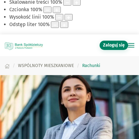
Skalowanie treści
100
%
Czcionka
100
%
Wysokość linii
100
%
Odstęp liter
100
%
Zaloguj się
WSPÓLNOTY MIESZKANIOWE
Rachunki