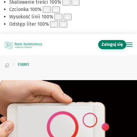
Skalowanie treści
100
%
Czcionka
100
%
Wysokość linii
100
%
Odstęp liter
100
%
Zaloguj się
FIRMY
Witaj w naszym Banku