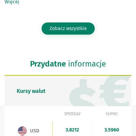
Więcej
Zobacz wszystkie
Przydatne
informacje
Kursy walut
SPRZEDAŻ
KUPNO
WALUTA
Kursy walut - aktualne stawki sprzedaży i kupna
3.8212
3.5960
USD