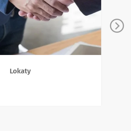
Lokaty
K