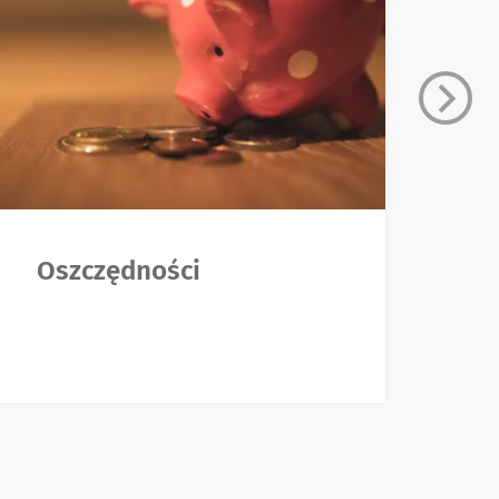
Oszczędności
K