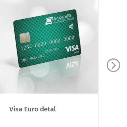
Visa Euro detal
K
k