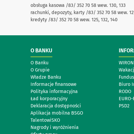
obsługa kasowa /83/ 352 70 58 wew. 130, 133
rachunki, depozyty, karty /83/ 352 70 58 wew. 12
kredyty /83/ 352 70 58 wew. 125, 132, 140
O BANKU
INFO
O Banku
WIRON 
O Grupie
Wakacj
Władze Banku
Fundus
Informacje finansowe
Biuro 
Polityka informacyjna
RODO
Ład korporacyjny
EURO-
Deklaracja dostępności
PSD2
Aplikacja mobilna BSGO
TalentowiSKO
Nagrody i wyróżnienia