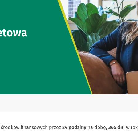
etowa
o środków finansowych przez
24 godziny
na dobę,
365 dni
w ro